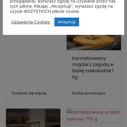
przeglądanie, wyrażasz zgodę na używanie przez nas
tych plików. Klikając „Akceptuję”, wyrażasz zgodę na
użycie WSZYSTKICH plików cookie.
Karmelizowany
Ustawienia Cookies
Akceptuję
migdał w jeżynie
175 g
Karmelizowany
migdał z jagodą w
białej czekoladzie 1
kg
Dowiedz się więcej
Dodaj do koszyka