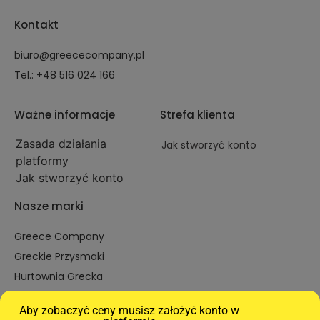
Kontakt
biuro@greececompany.pl
Tel.: +48 516 024 166
Ważne informacje
Strefa klienta
Zasada działania
Jak stworzyć konto
platformy
Jak stworzyć konto
Nasze marki
Greece Company
Greckie Przysmaki
Hurtownia Grecka
Christos Matula
Aby zobaczyć ceny musisz założyć konto w