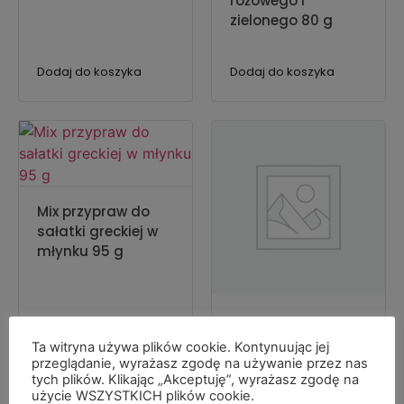
różowego i
zielonego 80 g
Dodaj do koszyka
Dodaj do koszyka
Mix przypraw do
sałatki greckiej w
młynku 95 g
Oregano 1KG
Ta witryna używa plików cookie. Kontynuując jej
przeglądanie, wyrażasz zgodę na używanie przez nas
Dowiedz się więcej
Dodaj do koszyka
tych plików. Klikając „Akceptuję”, wyrażasz zgodę na
użycie WSZYSTKICH plików cookie.