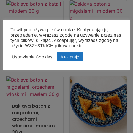
Baklava baton z
kataifi i miodem 30
Ta witryna używa plików cookie. Kontynuując jej
Baklava baton z
przeglądanie, wyrażasz zgodę na używanie przez nas
g
migdałami i
tych plików. Klikając „Akceptuję”, wyrażasz zgodę na
miodem 30 g
użycie WSZYSTKICH plików cookie.
Ustawienia Cookies
Akceptuję
Dodaj do koszyka
Dodaj do koszyka
Baklava baton z
migdałami,
orzechami
włoskimi i masłem
30 g