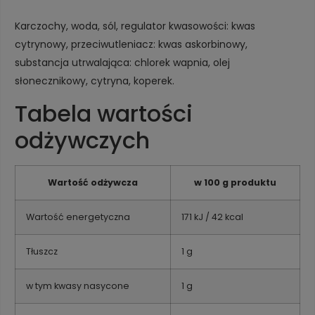
Karczochy, woda, sól, regulator kwasowości: kwas
cytrynowy, przeciwutleniacz: kwas askorbinowy,
substancja utrwalająca: chlorek wapnia, olej
słonecznikowy, cytryna, koperek.
Tabela wartości
odżywczych
Wartość odżywcza
w 100 g produktu
Wartość energetyczna
171 kJ / 42 kcal
Tłuszcz
1 g
w tym kwasy nasycone
1 g