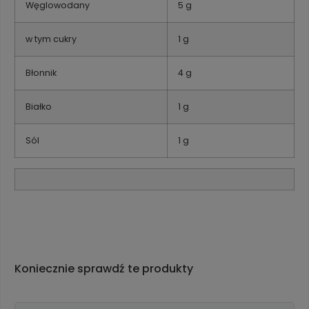
Węglowodany
5 g
w tym cukry
1 g
Błonnik
4 g
Białko
1 g
Sól
1 g
Koniecznie sprawdź te produkty