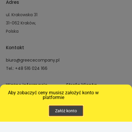
Adres
ul. Krakowska 31
31-062 Kraków,
Polska
Kontakt
biuro@greececompany.pl
Tel.: +48 516 024 166
Ważne informacje
Strefa klienta
Aby zobaczyć ceny musisz założyć konto w
Zasada działania
Jak stworzyć konto
platformie
platformy
Jak stworzyć konto
Załóż konto
Nasze marki