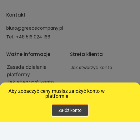
Kontakt
biuro@greececompany.pl
Tel.: +48 516 024 166
Ważne informacje
Strefa klienta
Zasada działania
Jak stworzyć konto
platformy
Jak stworzyć konto
Aby zobaczyć ceny musisz założyć konto w
Nasze marki
platformie
Greece Company
Załóż konto
Greckie Przysmaki
Hurtownia Grecka
Christos Matula