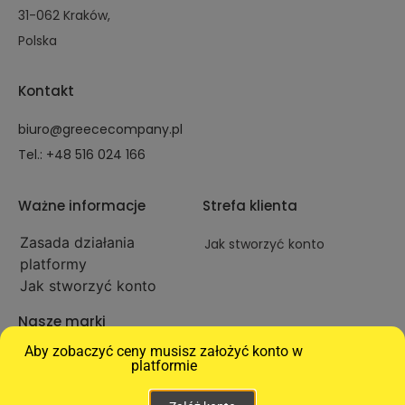
31-062 Kraków,
Polska
Kontakt
biuro@greececompany.pl
Tel.: +48 516 024 166
Ważne informacje
Strefa klienta
Zasada działania
Jak stworzyć konto
platformy
Jak stworzyć konto
Nasze marki
Aby zobaczyć ceny musisz założyć konto w
Greece Company
platformie
Greckie Przysmaki