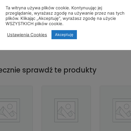
le sprawdza się do sałatek (używając jej nie musisz dosypywać 
Ta witryna używa plików cookie. Kontynuując jej
u!),a także do ryb. Świetnie komponuje się również z pieczonym
przeglądanie, wyrażasz zgodę na używanie przez nas tych
iepowtarzalnego aromatu, który zawdzięcza wysokiej jakości oli
plików. Klikając „Akceptuję”, wyrażasz zgodę na użycie
WSZYSTKICH plików cookie.
datkowi naturalnych ziół.
Ustawienia Cookies
Akceptuję
ch podstronach naszego greckiego sklepu internetowego znajdzie
nie zachęcamy do ich sprawdzenia!
ecznie sprawdź te produkty