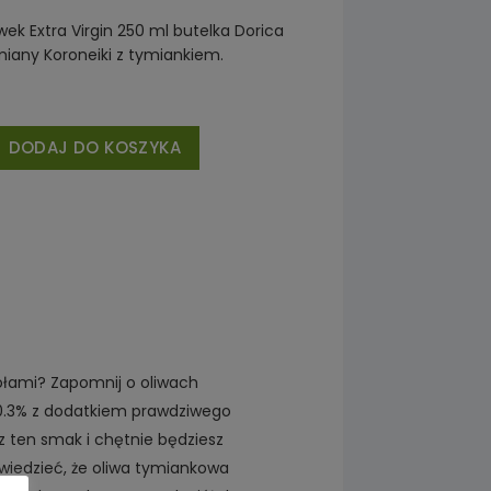
iwek Extra Virgin 250 ml butelka Dorica
miany Koroneiki z tymiankiem.
DODAJ DO KOSZYKA
ołami? Zapomnij o oliwach
 0.3% z dodatkiem prawdziwego
 ten smak i chętnie będziesz
wiedzieć, że oliwa tymiankowa