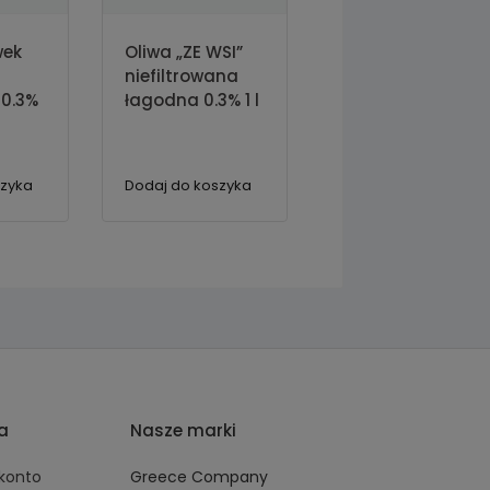
wek
Oliwa „ZE WSI”
niefiltrowana
 0.3%
łagodna 0.3% 1 l
szyka
Dodaj do koszyka
ta
Nasze marki
 konto
Greece Company