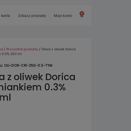
0
 konto
Zobacz produkty
Moje konto
na
/
Wszystkie produkty
/ Oliwa z oliwek Dorica
m 0.3% 250 ml
tu: OLI-DOR-CRI-250-0.3-TYM
a z oliwek Dorica
miankiem 0.3%
 ml