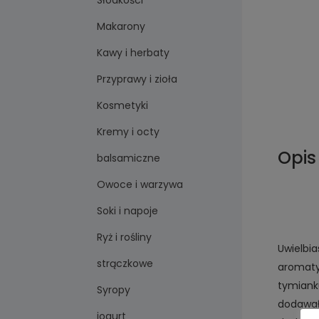
Słodkości
Makarony
Kawy i herbaty
Przyprawy i zioła
Kosmetyki
Kremy i octy
Opis
balsamiczne
Owoce i warzywa
Soki i napoje
Ryż i rośliny
Uwielbi
strączkowe
aromaty
tymiank
Syropy
dodawał
jogurt