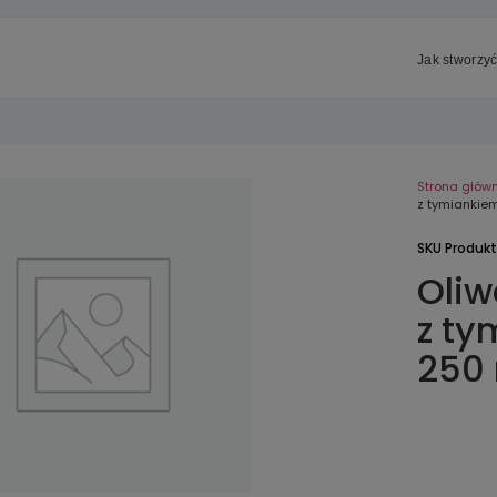
Jak stworzyć
Strona głów
z tymiankie
SKU Produk
Oliw
z ty
250