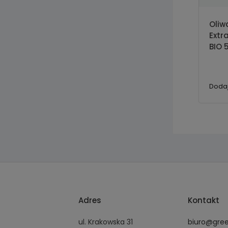
Oliw
Extr
BIO 
Dodaj
Adres
Kontakt
ul. Krakowska 31
biuro@gre