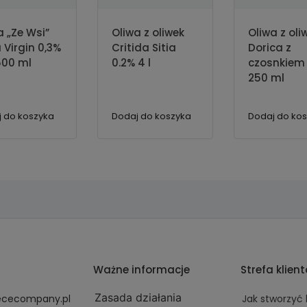
a „Ze Wsi”
Oliwa z oliwek
Oliwa z oli
a Virgin 0,3%
Critida Sitia
Dorica z
500 ml
0.2% 4 l
czosnkiem
250 ml
 do koszyka
Dodaj do koszyka
Dodaj do ko
Ważne informacje
Strefa klien
Zasada działania
ececompany.pl
Jak stworzyć