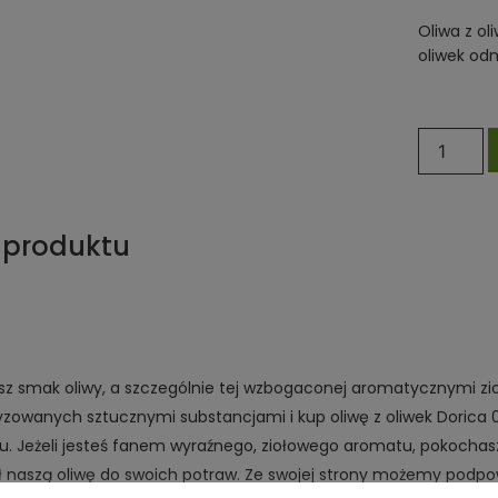
Oliwa z ol
oliwek od
 produktu
asz smak oliwy, a szczególnie tej wzbogaconej aromatycznymi zi
zowanych sztucznymi substancjami i kup oliwę z oliwek Dorica
u. Jeżeli jesteś fanem wyraźnego, ziołowego aromatu, pokochasz
 naszą oliwę do swoich potraw. Ze swojej strony możemy podpo