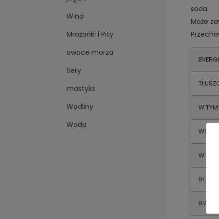
soda.
Wina
Może za
Przecho
Mrożonki i Pity
owoce morza
ENERG
Sery
TŁUSZ
mastyks
Wędliny
W TYM
Woda
WĘGL
W TYM
BŁONN
BIAŁK