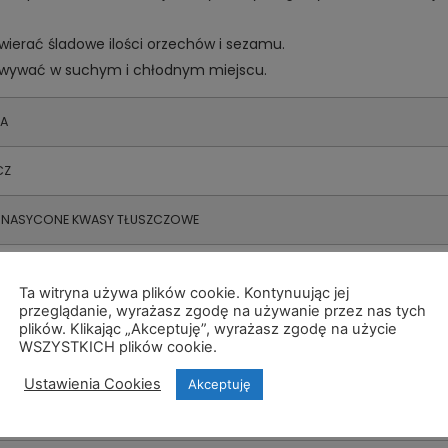
wierać śladowe ilości orzechów i sezamu.
wywać w suchym i chłodnym miejscu.
IA
CZ
 NASYCONE KWASY TŁUSZCZOWE
OWODANY
Ta witryna używa plików cookie. Kontynuując jej
przeglądanie, wyrażasz zgodę na używanie przez nas tych
 CUKRY
plików. Klikając „Akceptuję”, wyrażasz zgodę na użycie
WSZYSTKICH plików cookie.
IK
Ustawienia Cookies
Akceptuję
O