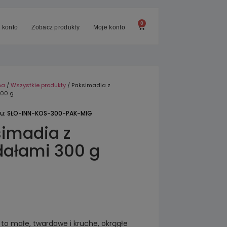
0
 konto
Zobacz produkty
Moje konto
na
/
Wszystkie produkty
/ Paksimadia z
300 g
tu: SŁO-INN-KOS-300-PAK-MIG
imadia z
dałami 300 g
 to małe, twardawe i kruche, okrągłe