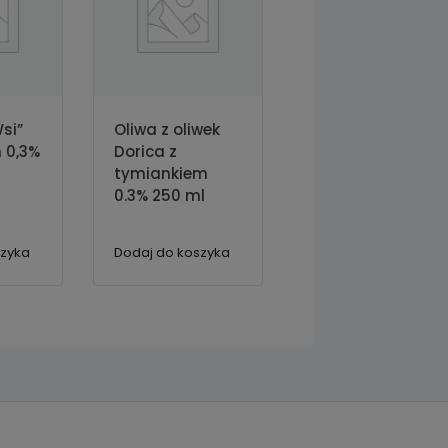
Wsi”
Oliwa z oliwek
n 0,3%
Dorica z
tymiankiem
0.3% 250 ml
szyka
Dodaj do koszyka