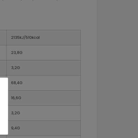
2135kJ/510kcal
23,8G
3,2G
68,4G
16,6G
3,2G
9,4G