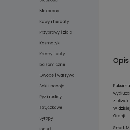
Słodkości
Makarony
Kawy i herbaty
Przyprawy i zioła
Kosmetyki
Kremy i octy
Opis
balsamiczne
Owoce i warzywa
Paksimad
Soki i napoje
wydłużon
Ryż i rośliny
z oliwek
strączkowe
W dzisi
Grecji.
Syropy
Skład: M
jogurt