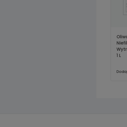
Oliw
Nief
Wytr
1 L
Dodaj