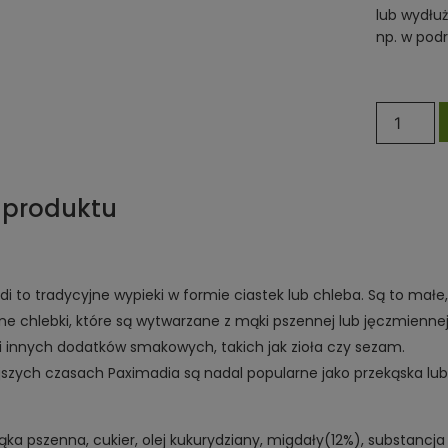
lub wydłuż
np. w podr
 produktu
i to tradycyjne wypieki w formie ciastek lub chleba. Są to małe,
e chlebki, które są wytwarzane z mąki pszennej lub jęczmiennej, 
 i innych dodatków smakowych, takich jak zioła czy sezam.
ejszych czasach Paximadia są nadal popularne jako przekąska lu
ąka pszenna, cukier, olej kukurydziany, migdały(12%), substancja