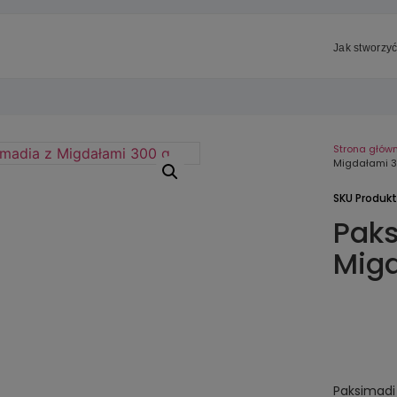
Jak stworzyć
Strona głów
Migdałami 
SKU Produk
Paks
Mig
Paksimadi