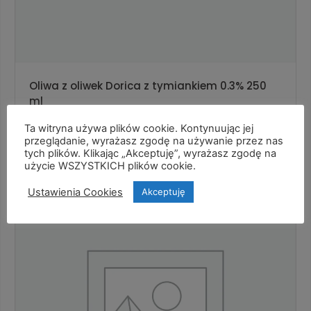
Oliwa z oliwek Dorica z tymiankiem 0.3% 250
ml
Ta witryna używa plików cookie. Kontynuując jej
Dodaj do koszyka
przeglądanie, wyrażasz zgodę na używanie przez nas
tych plików. Klikając „Akceptuję”, wyrażasz zgodę na
użycie WSZYSTKICH plików cookie.
Ustawienia Cookies
Akceptuję