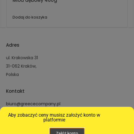
Miód dębowy 460g
Dodaj do koszyka
Adres
ul. Krakowska 31
31-062 Kraków,
Polska
Kontakt
biuro@greececompany.pl
Tel.: +48 516 024 166
Aby zobaczyć ceny musisz założyć konto w
platformie
Ważne informacje
Strefa klienta
Załóż konto