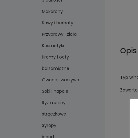
Słodkości
Makarony
Kawy i herbaty
Przyprawy i zioła
Kosmetyki
Opis
Kremy i octy
balsamiczne
Typ win
Owoce i warzywa
Zawartoś
Soki i napoje
Ryż i rośliny
strączkowe
Syropy
jogurt