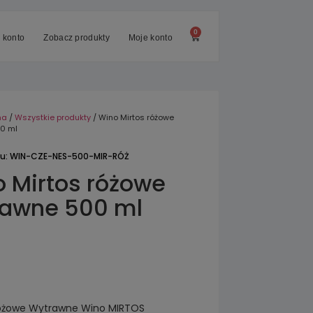
0
 konto
Zobacz produkty
Moje konto
na
/
Wszystkie produkty
/ Wino Mirtos różowe
0 ml
tu: WIN-CZE-NES-500-MIR-RÓŻ
 Mirtos różowe
rawne 500 ml
Różowe Wytrawne Wino MIRTOS