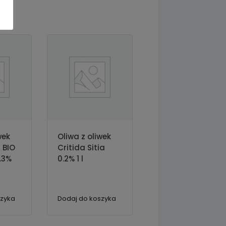
wek
Oliwa z oliwek
n BIO
Critida Sitia
.3%
0.2% 1 l
szyka
Dodaj do koszyka