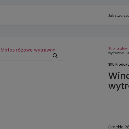
Jak stworzyć
Strona głów
wytrawne 50
SKU Produk
Wino
wyt
Greckie 