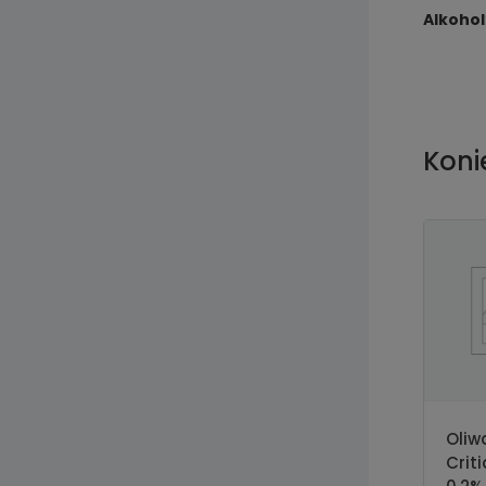
Alkohol
Koni
Oliw
Crit