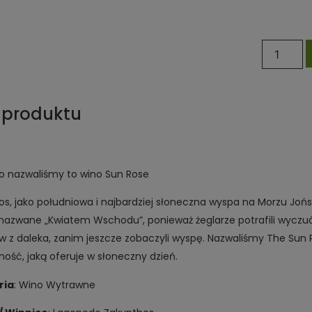
 produktu
o nazwaliśmy to wino Sun Rose
os, jako południowa i najbardziej słoneczna wyspa na Morzu Jo
 nazwane „Kwiatem Wschodu”, ponieważ żeglarze potrafili wycz
w z daleka, zanim jeszcze zobaczyli wyspę. Nazwaliśmy The Sun 
ość, jaką oferuje w słoneczny dzień.
ria
: Wino Wytrawne