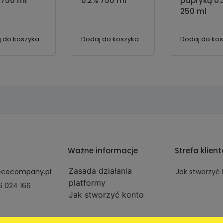
 750 ml
0.2% 750 ml
papryką 0.
250 ml
 do koszyka
Dodaj do koszyka
Dodaj do ko
Ważne informacje
Strefa klien
Zasada działania
ececompany.pl
Jak stworzyć
platformy
16 024 166
Jak stworzyć konto