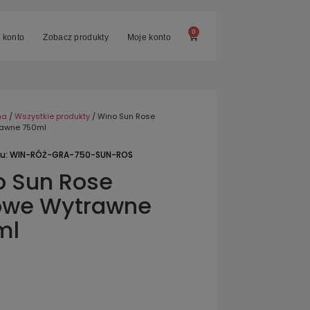
0
 konto
Zobacz produkty
Moje konto
na
/
Wszystkie produkty
/ Wino Sun Rose
rawne 750ml
tu: WIN-RÓŻ-GRA-750-SUN-ROS
o Sun Rose
owe Wytrawne
ml