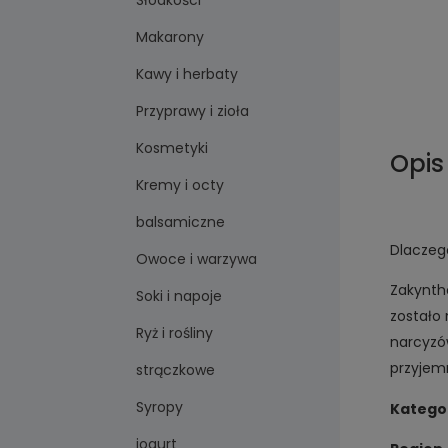
Słodkości
Makarony
Kawy i herbaty
Przyprawy i zioła
Kosmetyki
Opis
Kremy i octy
balsamiczne
Dlaczeg
Owoce i warzywa
Zakynth
Soki i napoje
zostało
Ryż i rośliny
narcyzó
przyjemn
strączkowe
Syropy
Katego
jogurt