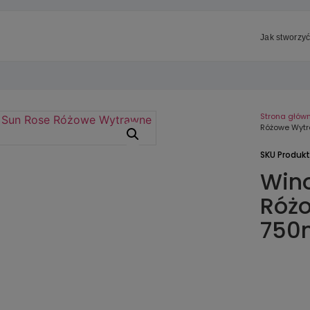
Jak stworzyć
Strona głów
Różowe Wyt
SKU Produk
Win
Róż
750