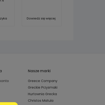
3%
szyka
Dowiedz się więcej
ta
Nasze marki
 konto
Greece Company
Greckie Przysmaki
Hurtownia Grecka
Christos Matula