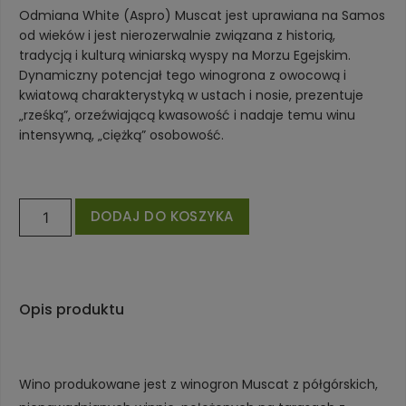
Odmiana White (Aspro) Muscat jest uprawiana na Samos
od wieków i jest nierozerwalnie związana z historią,
tradycją i kulturą winiarską wyspy na Morzu Egejskim.
Dynamiczny potencjał tego winogrona z owocową i
kwiatową charakterystyką w ustach i nosie, prezentuje
„rześką”, orzeźwiającą kwasowość i nadaje temu winu
intensywną, „ciężką” osobowość.
DODAJ DO KOSZYKA
Opis produktu
Wino produkowane jest z winogron Muscat z półgórskich,