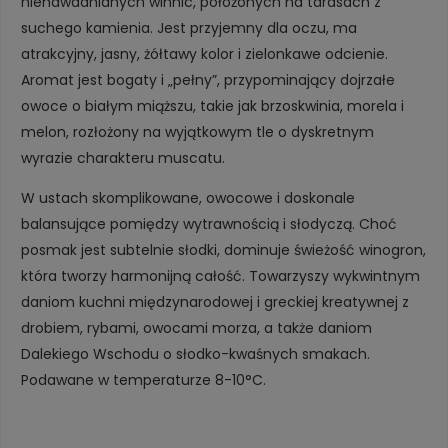
nienawadnianych winnic, położonych na tarasach z
suchego kamienia. Jest przyjemny dla oczu, ma
atrakcyjny, jasny, żółtawy kolor i zielonkawe odcienie.
Aromat jest bogaty i „pełny”, przypominający dojrzałe
owoce o białym miąższu, takie jak brzoskwinia, morela i
melon, rozłożony na wyjątkowym tle o dyskretnym
wyrazie charakteru muscatu.
W ustach skomplikowane, owocowe i doskonale
balansujące pomiędzy wytrawnością i słodyczą. Choć
posmak jest subtelnie słodki, dominuje świeżość winogron,
która tworzy harmonijną całość. Towarzyszy wykwintnym
daniom kuchni międzynarodowej i greckiej kreatywnej z
drobiem, rybami, owocami morza, a także daniom
Dalekiego Wschodu o słodko-kwaśnych smakach.
Podawane w temperaturze 8-10°C.